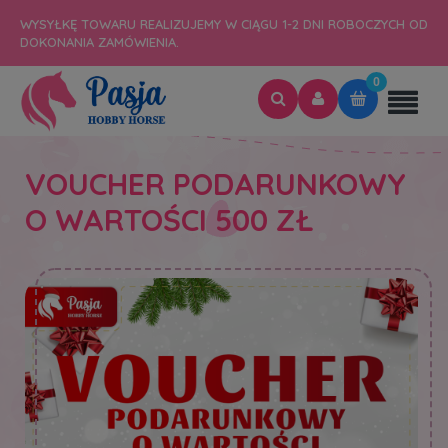
WYSYŁKĘ TOWARU REALIZUJEMY W CIĄGU 1-2 DNI ROBOCZYCH OD
DOKONANIA ZAMÓWIENIA.
VOUCHER PODARUNKOWY
O WARTOŚCI 500 ZŁ