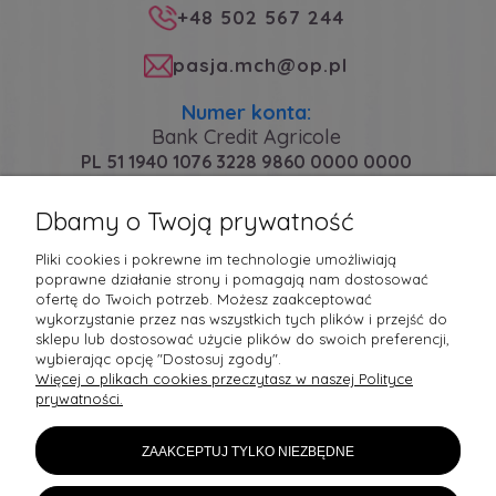
+48 502 567 244
pasja.mch@op.pl
Numer konta:
Bank Credit Agricole
PL 51 1940 1076 3228 9860 0000 0000
Dbamy o Twoją prywatność
PŁATNOŚCI I DOSTAWA
Pliki cookies i pokrewne im technologie umożliwiają
poprawne działanie strony i pomagają nam dostosować
ofertę do Twoich potrzeb. Możesz zaakceptować
MOJE KONTO
wykorzystanie przez nas wszystkich tych plików i przejść do
sklepu lub dostosować użycie plików do swoich preferencji,
wybierając opcję "Dostosuj zgody".
POMOC
Więcej o plikach cookies przeczytasz w naszej Polityce
prywatności.
ZAAKCEPTUJ TYLKO NIEZBĘDNE
Sledź nas na: