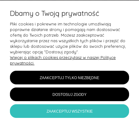
Dbamy o Twoją prywatność
PŁATNOŚCI I DOSTAWA
Pliki cookies i pokrewne im technologie umożliwiają
poprawne działanie strony i pomagają nam dostosować
ofertę do Twoich potrzeb. Możesz zaakceptować
MOJE KONTO
wykorzystanie przez nas wszystkich tych plików i przejść do
sklepu lub dostosować użycie plików do swoich preferencji,
wybierając opcję "Dostosuj zgody".
POMOC
Więcej o plikach cookies przeczytasz w naszej Polityce
prywatności.
ZAAKCEPTUJ TYLKO NIEZBĘDNE
Sledź nas na:
DOSTOSUJ ZGODY
Wszelkie prawa zastrzeżone.
ZAAKCEPTUJ WSZYSTKIE
© 2022 Pasja Małgorzata Chojnacka
Sklep internetowy Shoper.pl
Made with
❤
in