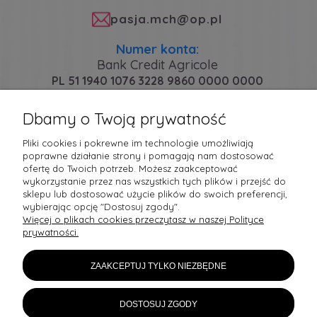
pasja.mch@op.pl
Numer konta:
Bank Credit Agricole
PL 51 1940 1076 3228 9860 0000 0000
Dbamy o Twoją prywatność
PŁATNOŚCI I DOSTAWA
Pliki cookies i pokrewne im technologie umożliwiają
poprawne działanie strony i pomagają nam dostosować
ofertę do Twoich potrzeb. Możesz zaakceptować
MOJE KONTO
wykorzystanie przez nas wszystkich tych plików i przejść do
sklepu lub dostosować użycie plików do swoich preferencji,
wybierając opcję "Dostosuj zgody".
POMOC
Więcej o plikach cookies przeczytasz w naszej Polityce
prywatności.
ZAAKCEPTUJ TYLKO NIEZBĘDNE
Sledź nas na:
DOSTOSUJ ZGODY