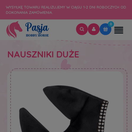
WYSYŁKĘ TOWARU REALIZUJEMY W CIĄGU 1-2 DNI ROBOCZYCH OD
DOKONANIA ZAMÓWIENIA.
NAUSZNIKI DUŻE